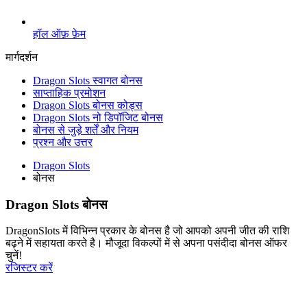
हॉल ऑफ़ फ़ेम
मार्गदर्शन
Dragon Slots स्वागत बोनस
साप्ताहिक प्रमोशन
Dragon Slots बोनस कोड्स
Dragon Slots नो डिपॉजिट बोनस
बोनस से जुड़े शर्तें और नियम
प्रश्न और उत्तर
Dragon Slots
बोनस
Dragon Slots बोनस
DragonSlots में विभिन्न प्रकार के बोनस है जो आपको अपनी जीत की राशि
बढ़ने में सहायता करते है। मौजूदा विकल्पों में से अपना पसंदीदा बोनस ऑफर
चुनें!
रजिस्टर करें