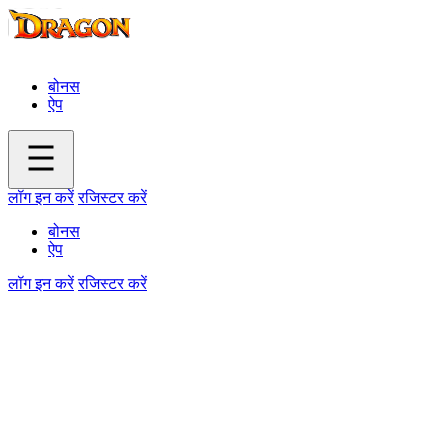
बोनस
ऐप
लॉग इन करें
रजिस्टर करें
बोनस
ऐप
लॉग इन करें
रजिस्टर करें