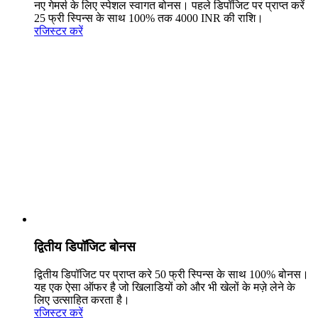
नए गेमर्स के लिए स्पेशल स्वागत बोनस। पहले डिपॉजिट पर प्राप्त करें
25 फ्री स्पिन्स के साथ 100% तक 4000 INR की राशि।
रजिस्टर करें
द्वितीय डिपॉजिट बोनस
द्वितीय डिपॉजिट पर प्राप्त करे 50 फ्री स्पिन्स के साथ 100% बोनस।
यह एक ऐसा ऑफर है जो खिलाडियों को और भी खेलों के मज़े लेने के
लिए उत्साहित करता है।
रजिस्टर करें