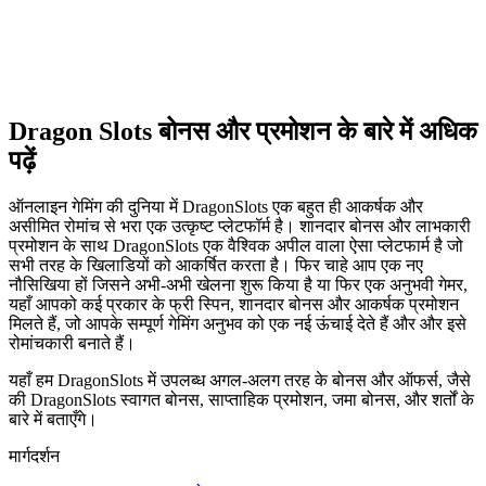
Dragon Slots बोनस और प्रमोशन के बारे में अधिक
पढ़ें
ऑनलाइन गेमिंग की दुनिया में DragonSlots एक बहुत ही आकर्षक और
असीमित रोमांच से भरा एक उत्कृष्ट प्लेटफॉर्म है। शानदार बोनस और लाभकारी
प्रमोशन के साथ DragonSlots एक वैश्विक अपील वाला ऐसा प्लेटफार्म है जो
सभी तरह के खिलाडियों को आकर्षित करता है। फिर चाहे आप एक नए
नौसिखिया हों जिसने अभी-अभी खेलना शुरू किया है या फिर एक अनुभवी गेमर,
यहाँ आपको कई प्रकार के फ्री स्पिन, शानदार बोनस और आकर्षक प्रमोशन
मिलते हैं, जो आपके सम्पूर्ण गेमिंग अनुभव को एक नई ऊंचाई देते हैं और और इसे
रोमांचकारी बनाते हैं।
यहाँ हम DragonSlots में उपलब्ध अगल-अलग तरह के बोनस और ऑफर्स, जैसे
की DragonSlots स्वागत बोनस, साप्ताहिक प्रमोशन, जमा बोनस, और शर्तों के
बारे में बताएँगे।
मार्गदर्शन