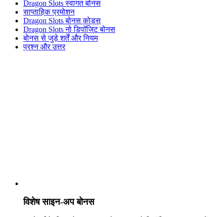
Dragon Slots स्वागत बोनस
साप्ताहिक प्रमोशन
Dragon Slots बोनस कोड्स
Dragon Slots नो डिपॉजिट बोनस
बोनस से जुड़े शर्तें और नियम
प्रश्न और उत्तर
विशेष साइन-अप बोनस